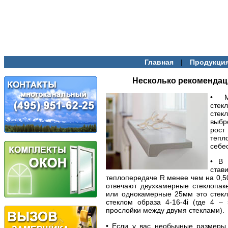
|
Главная
Продукци
Несколько рекомендац
• М
стек
стек
выбр
рост
тепл
себе
• В 
став
теплопередаче R менее чем на 0,5
отвечают двухкамерные стеклопаке
или однокамерные 25мм это стек
стеклом образа 4-16-4i (где 4 –
прослойки между двумя стеклами).
• Если у вас необычные размеры 