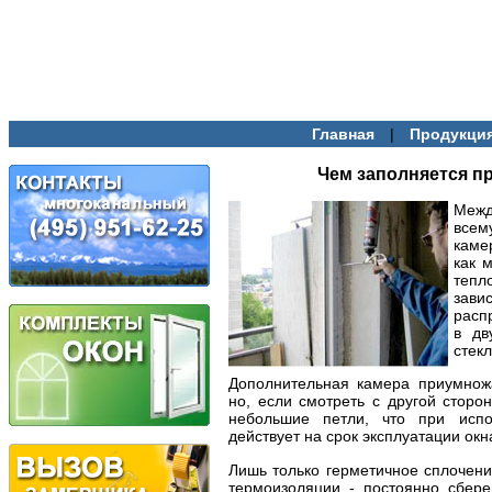
|
Главная
Продукци
Чем заполняется п
Межд
всем
каме
как 
тепл
зави
расп
в дв
стекл
Дополнительная камера приумножа
но, если смотреть с другой сторон
небольшие петли, что при исп
действует на срок эксплуатации окн
Лишь только герметичное сплочени
термоизоляции - постоянно сберег