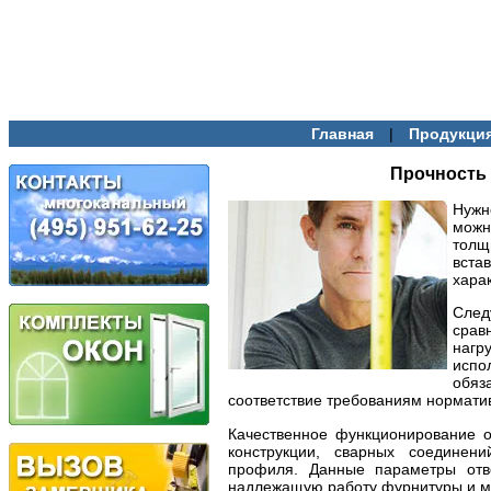
|
Главная
Продукци
Прочность 
Нужн
можн
толщ
вст
хара
След
срав
нагр
испо
обя
соответствие требованиям нормати
Качественное функционирование о
конструкции, сварных соединен
профиля. Данные параметры отве
надлежащую работу фурнитуры и м