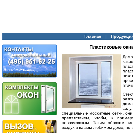
|
Главная
Продукци
Пластиковые окн
Дома
каки
пла
плас
неко
прес
птичк
Стек
разг
дома
силу
специальные москитные сетки, они
препятствием, чтобы, к приме
невозможным. Таким образом, мо
воздух в вашем любимом доме, но и