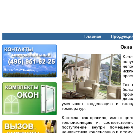
|
Главная
Продукци
Окна 
К-с
попу
неп
искл
прос
Так 
боль
прои
данн
уменьшает конденсацию и тягов
температур.
К-стекла, как правило, имеют це
теплоизоляцию и, соответствен
поступление внутри помещени
ненавистную конденсацию и к тому