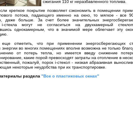
сжигания 110 кг неразбавленного топлива.
если крепкое покрытие позволяет сэкономить в помещении при
лового потока, падающего именно на окно, то мягкое - все 9
о, даже больше. За счет более значительных энергосберега
 i-стекла могут не согласиться на двухкамерный стеклопа
ившись однокамерным, что в значимой мере облегчает эту око
цию.
 еще отметить, что при применении энергосберегающих ст
 энергии во многих помещениях вполне возможна не только благ
анению от потерь тепла, но имеется введу снижение потер
нирование, какие порой превосходят затраты на отопление в неск
нственный, пожалуй, порок i-стекол - низкая абразивная вынослив
ющая некоторые неудобства при их транспортировке.
материалы раздела
"Все о пластиковых окнах"