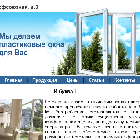
|
|
|
|
Главная
Продукция
Цены
Статьи
Контакты
...И буква i
I-стекло по своим техническим характерис
немного превосходит своего собрата «на 
k». Употребление стеклопакетов с i-сте
дозволяет не только существенно увели
комфорт в помещении, но и достигнуть сни
энергозатрат. В течение всего отопитель
сезона тепло, оберегаемое окном сре
размеров с i-стеклом, равносильно эффек