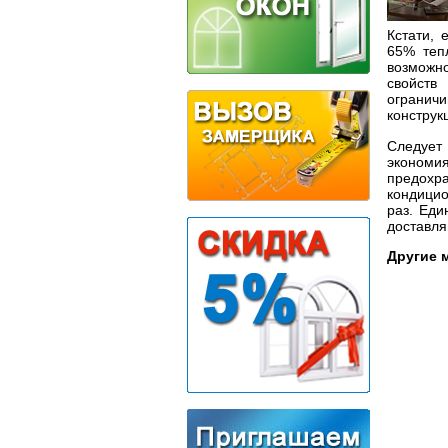
Кстати, 
65% теп
возможн
свойств
огранич
конструк
Следует
экономия
предохр
кондицио
раз. Еди
доставля
Другие 