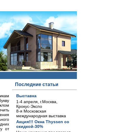
Последние статьи
тикам
Выставка
букву
1-4 апреля, г.Москва,
клом
Крокус-Экспо
чить
8-я Московская
жения
международная выставка
ного
Акция!!! Окна Thyssen со
дних
скидкой-30%
ту от