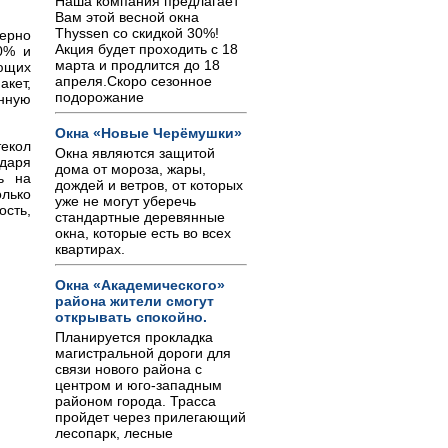
Наша компания предлагает
Вам этой весной окна
Thyssen со скидкой 30%!
мерно
Акция будет проходить с 18
0% и
марта и продлится до 18
ющих
апреля.Скоро сезонное
кет,
подорожание
нную
Окна «Новые Черёмушки»
екол
Окна являются защитой
одаря
дома от мороза, жары,
ь на
дождей и ветров, от которых
олько
уже не могут уберечь
ость,
стандартные деревянные
окна, которые есть во всех
квартирах.
Окна «Академического»
района жители смогут
открывать спокойно.
Планируется прокладка
магистральной дороги для
связи нового района с
центром и юго-западным
районом города. Трасса
пройдет через прилегающий
лесопарк, лесные