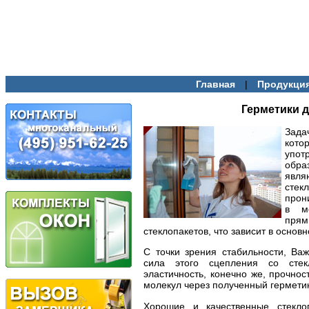
|
Главная
Продукци
Герметики д
Зада
кот
упо
обра
явля
сте
прон
в ме
прям
стеклопакетов, что зависит в основ
С точки зрения стабильности, Ва
сила этого сцепления со стек
эластичность, конечно же, прочно
молекул через полученный герметик
Хорошие и качественные стекло