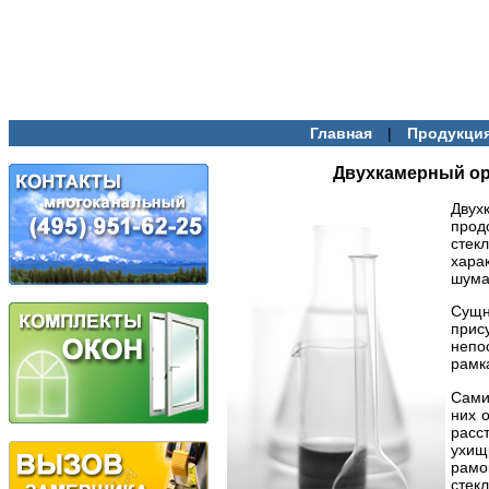
|
Главная
Продукци
Двухкамерный ор
Двух
прод
стек
хара
шума
Сущ
при
неп
рамк
Сами
них 
расс
ухи
рамо
стек